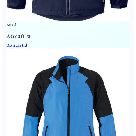
Áo gió
ÁO GIÓ 28
Xem chi tiết