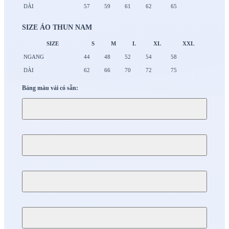
DÀI
57
59
61
62
65
SIZE ÁO THUN NAM
SIZE
S
M
L
XL
XXL
NGANG
44
48
52
54
58
DÀI
62
66
70
72
75
Bảng màu vải có sẵn: