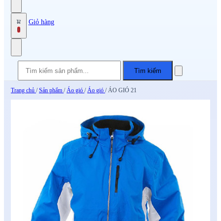
Giỏ hàng
0
Tìm kiếm
Trang chủ
/
Sản phẩm
/
Áo gió
/
Áo gió
/
ÁO GIÓ 21