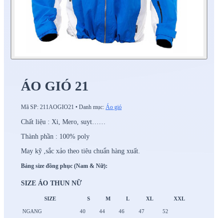
ÁO GIÓ 21
Mã SP:
211AOGIO21
•
Danh mục:
Áo gió
Chất liệu : Xi, Mero, suyt……
Thành phần : 100% poly
May kỹ ,sắc xảo theo tiêu chuẩn hàng xuất.
Bảng size đồng phục (Nam & Nữ):
SIZE ÁO THUN NỮ
SIZE
S
M
L
XL
XXL
NGANG
40
44
46
47
52