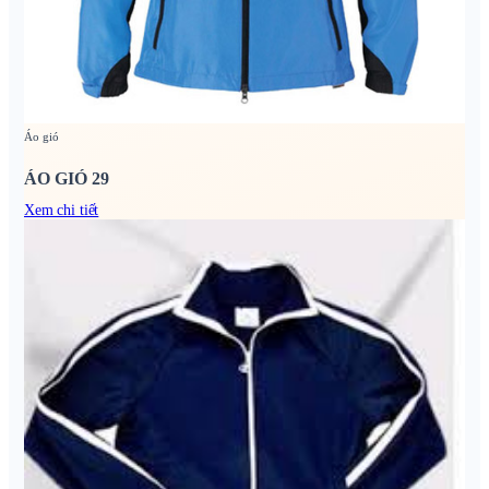
Áo gió
ÁO GIÓ 29
Xem chi tiết