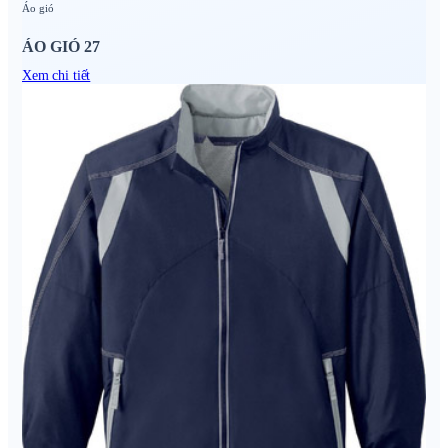
Áo gió
ÁO GIÓ 27
Xem chi tiết