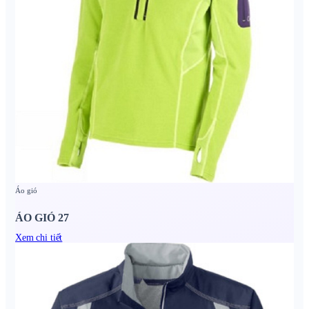
Áo gió
ÁO GIÓ 27
Xem chi tiết