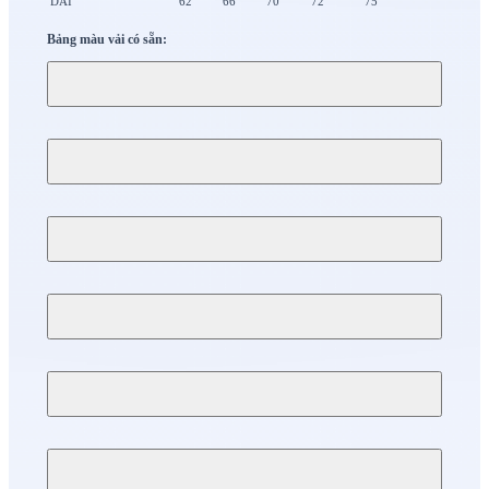
DÀI
62
66
70
72
75
Bảng màu vải có sẵn: