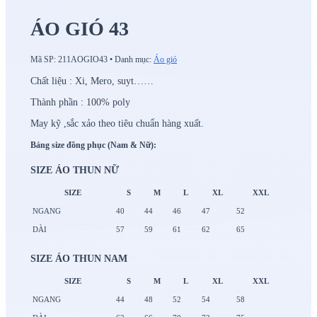
ÁO GIÓ 43
Mã SP:
211AOGIO43
•
Danh mục:
Áo gió
Chất liệu : Xi, Mero, suyt……
Thành phần : 100% poly
May kỹ ,sắc xảo theo tiêu chuẩn hàng xuất.
Bảng size đồng phục (Nam & Nữ):
SIZE ÁO THUN NỮ
SIZE
S
M
L
XL
XXL
NGANG
40
44
46
47
52
DÀI
57
59
61
62
65
SIZE ÁO THUN NAM
SIZE
S
M
L
XL
XXL
NGANG
44
48
52
54
58