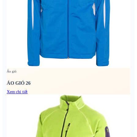
Áo gió
ÁO GIÓ 26
Xem chi tiết