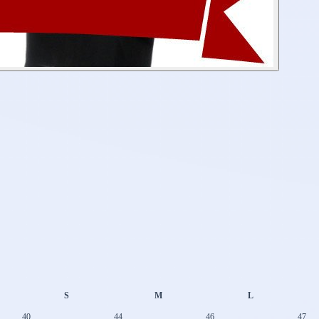
S
M
L
40
44
46
47