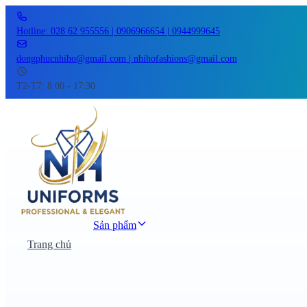
Hotline: 028 62 955556 | 0906966654 | 0944999645
dongphucnhiho@gmail.com | nhihofashions@gmail.com
T2-T7: 8:00 - 17:30
Sản phẩm
Trang chủ
Đồng phục công sở
Đồng phục áo thun