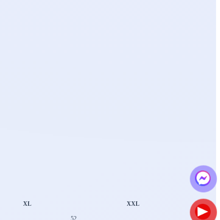
XL
XXL
52