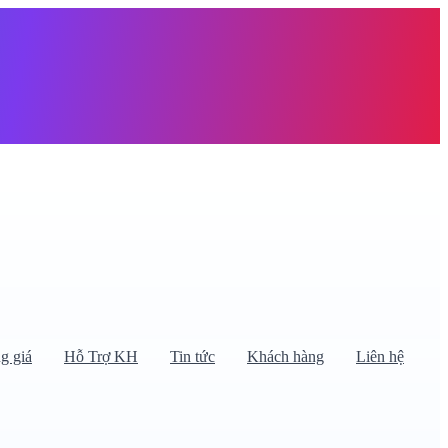
àng trống
g giá
Hỗ Trợ KH
Tin tức
Khách hàng
Liên hệ