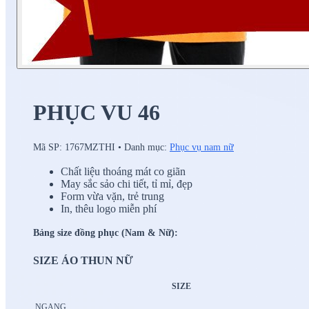
PHỤC VU 46
Mã SP:
1767MZTHI
•
Danh mục:
Phục vụ nam nữ
Chất liệu thoáng mát co giãn
May sắc sảo chi tiết, tỉ mỉ, đẹp
Form vừa vặn, trẻ trung
In, thêu logo miễn phí
Bảng size đồng phục (Nam & Nữ):
SIZE ÁO THUN NỮ
SIZE
NGANG