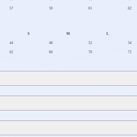
57
59
61
62
S
M
L
44
48
52
54
62
66
70
72