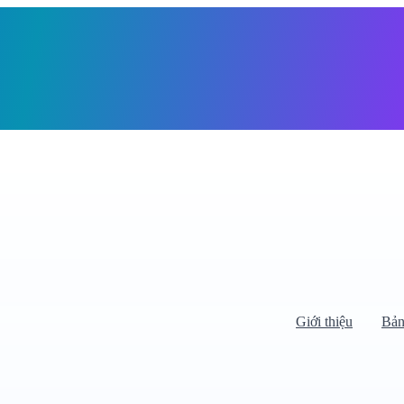
Giỏ h
Giới thiệu
Bản
Di chuyển chuột vào danh mục bên
trái để xem danh mục con.