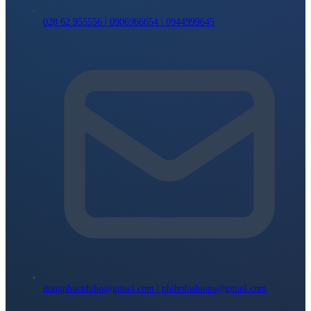
028 62 955556 | 0906966654 | 0944999645
dongphucnhiho@gmail.com | nhihofashions@gmail.com