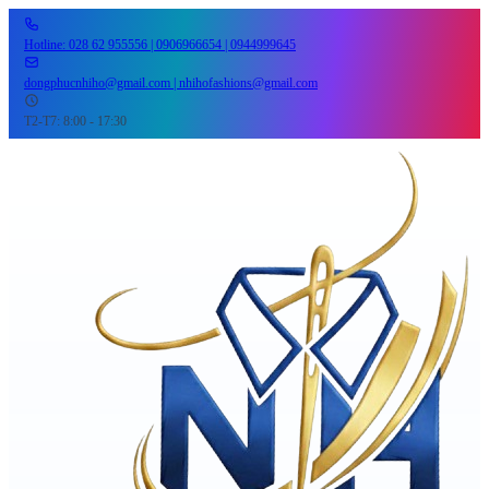
Hotline: 028 62 955556 | 0906966654 | 0944999645
dongphucnhiho@gmail.com | nhihofashions@gmail.com
T2-T7: 8:00 - 17:30