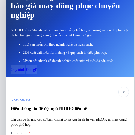
báo giá may đồng phục chuyên
nghiệp
NHIHO hỗ trợ doanh nghiệp lựa chọn mẫu, chất liệu, số lượng và tiến độ phù hợp
để lên báo giá rõ ràng, đúng nhu cầu và tiết kiệm thời gian.
1
Tư vấn miễn phí theo ngành nghề và ngân sách.
2
Đề xuất chất liệu, form dáng và quy cách in thêu phù hợp.
3
Phản hồi nhanh để doanh nghiệp chốt mẫu và tiến độ sản xuất.
Quy trình
Đơn giá
×
Nhận báo giá
Điền thông tin để đội ngũ NHIHO liên hệ
Chỉ cần để lại nhu cầu cơ bản, chúng tôi sẽ gọi lại để tư vấn phương án may đồng
phục phù hợp.
Họ và tên