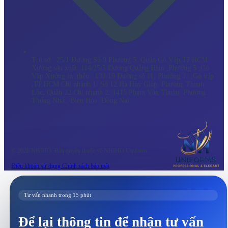
Trụ sở : 25/1 Đường Số 9 Phường 5, Quận Gò Vấp,TP.HCM
Xưởng sản xuất: 114/25/3 Dương Quảng Hàm ,Phường 5 ,Gò
Vấp Xưởng in ,thêu : 131/19 Đường số 11, Phường 11 ,Gò vấp
,TP.HCM Chi nhánh 1: Số 12 Hà Huy Giáp. Phường Thạnh
Lộc, Quận 12 Chi nhánh 2: 1415 Phạm Văn Thuận. Phường
Thống Nhất. Biên Hòa. Đồng Nai
© 2026 NHIHO. Bản quyền thuộc về NHIHO Uniform.
Điều khoản sử dụng
Chính sách bảo mật
Tư vấn nhanh trong 15 phút
Để lại thông tin để nhận tư vấn