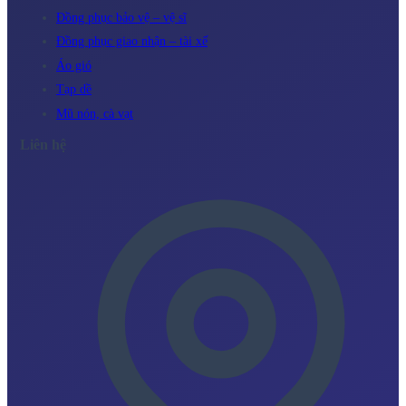
Đồng phục bảo vệ – vệ sĩ
Đồng phục giao nhận – tài xế
Áo gió
Tạp dề
Mũ nón, cà vạt
Liên hệ