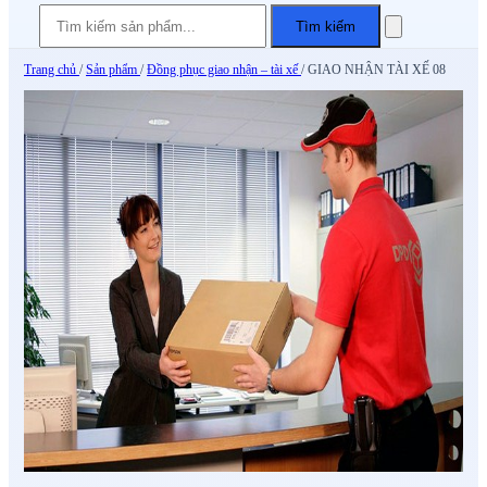
Tìm kiếm
Trang chủ
/
Sản phẩm
/
Đồng phục giao nhận – tài xế
/
GIAO NHẬN TÀI XẾ 08