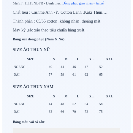
Mã SP:
1111SNBPR
•
Danh mục:
Đồng phục giao nhận – tài xế
Chất liệu : Cashme Anh -Ý, Cotton Lạnh ,Kaki Thun…..
Thành phần : 65/35 cotton ,không nhăn ,thoáng mát.
May kỹ ,sắc xảo theo tiêu chuẩn hàng xuất.
Bảng size đồng phục (Nam & Nữ):
SIZE ÁO THUN NỮ
SIZE
S
M
L
XL
XXL
NGANG
40
44
46
47
52
DÀI
57
59
61
62
65
SIZE ÁO THUN NAM
SIZE
S
M
L
XL
XXL
NGANG
44
48
52
54
58
DÀI
62
66
70
72
75
Bảng màu vải có sẵn: