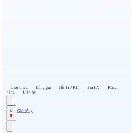
Đồng phục PG – Bán hàng
Bảo hộ lao động
Đồng phục bảo vệ – vệ sĩ
Đồng phục giao nhận – tài xế
Áo gió
Tạp dề
Mũ nón, cà vạt
Giới thiệu
Bảng giá
Hỗ Trợ KH
Tin tức
Khách
hàng
Liên hệ
Giỏ hàng
0