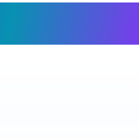
Giỏ h