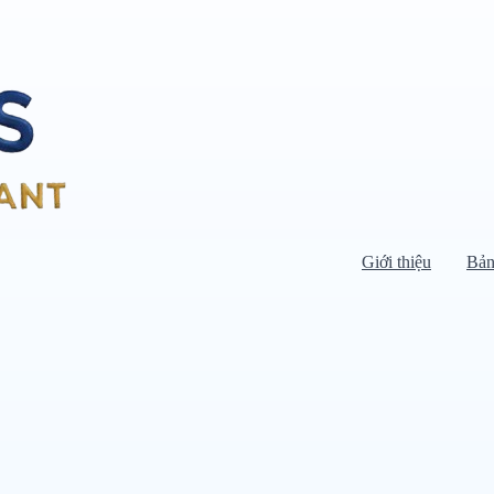
Giới thiệu
Bản
Di chuyển chuột vào danh mục bên
trái để xem danh mục con.