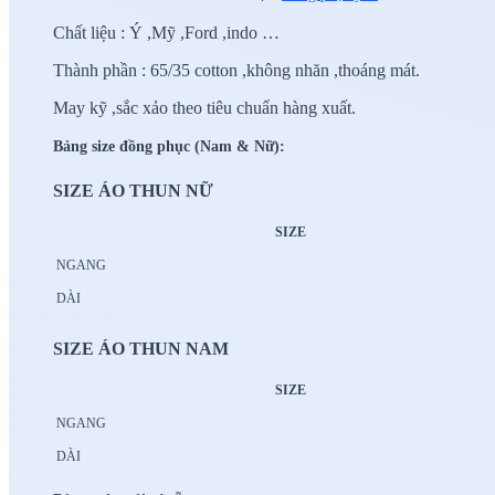
Chất liệu : Ý ,Mỹ ,Ford ,indo …
Thành phần : 65/35 cotton ,không nhăn ,thoáng mát.
May kỹ ,sắc xảo theo tiêu chuẩn hàng xuất.
Bảng size đồng phục (Nam & Nữ):
SIZE ÁO THUN NỮ
SIZE
NGANG
DÀI
SIZE ÁO THUN NAM
SIZE
NGANG
DÀI