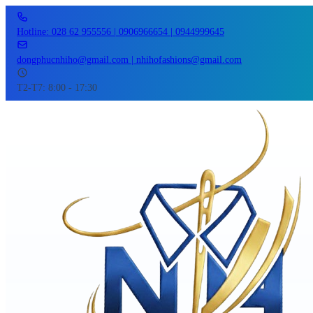
Hotline: 028 62 955556 | 0906966654 | 0944999645
dongphucnhiho@gmail.com | nhihofashions@gmail.com
T2-T7: 8:00 - 17:30