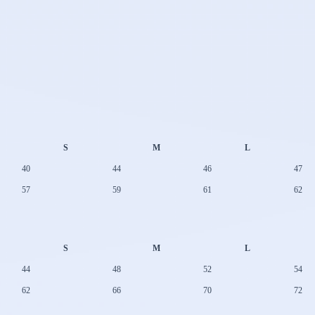
S
M
L
40
44
46
47
57
59
61
62
S
M
L
44
48
52
54
62
66
70
72