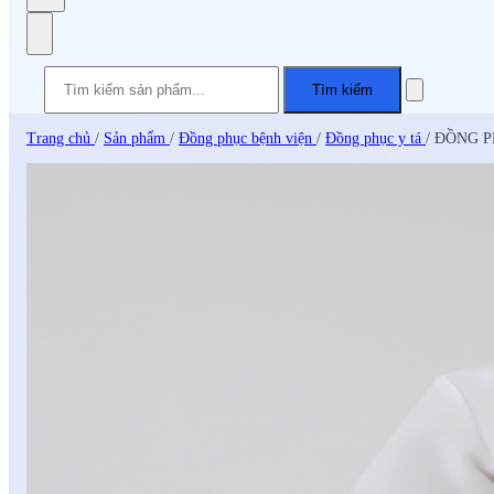
Tìm kiếm
Trang chủ
/
Sản phẩm
/
Đồng phục bệnh viện
/
Đồng phục y tá
/
ĐỒNG PH