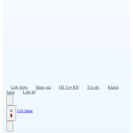
Đồng phục PG – Bán hàng
Bảo hộ lao động
Đồng phục bảo vệ – vệ sĩ
Đồng phục giao nhận – tài xế
Áo gió
Tạp dề
Mũ nón, cà vạt
Giới thiệu
Bảng giá
Hỗ Trợ KH
Tin tức
Khách
hàng
Liên hệ
Giỏ hàng
0