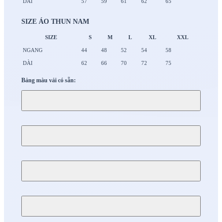
DÀI
57
59
61
62
65
SIZE ÁO THUN NAM
SIZE
S
M
L
XL
XXL
NGANG
44
48
52
54
58
DÀI
62
66
70
72
75
Bảng màu vải có sẵn: