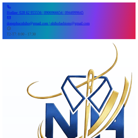
Hotline: 028 62 955556 | 0906966654 | 0944999645
dongphucnhiho@gmail.com | nhihofashions@gmail.com
T2-T7: 8:00 - 17:30