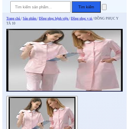
Tìm kiếm
Trang chủ
/
Sản phẩm
/
Đồng phục bệnh viện
/
Đồng phục y tá
/
ĐỒNG PHỤC Y
TÁ 10