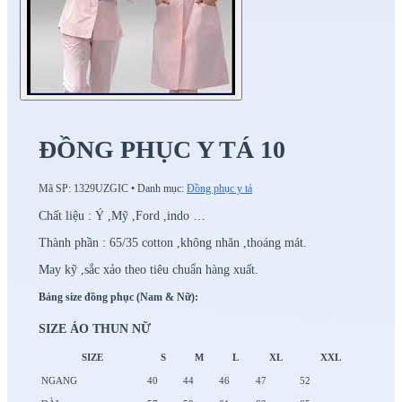
ĐỒNG PHỤC Y TÁ 10
Mã SP:
1329UZGIC
•
Danh mục:
Đồng phục y tá
Chất liệu : Ý ,Mỹ ,Ford ,indo …
Thành phần : 65/35 cotton ,không nhăn ,thoáng mát.
May kỹ ,sắc xảo theo tiêu chuẩn hàng xuất.
Bảng size đồng phục (Nam & Nữ):
SIZE ÁO THUN NỮ
SIZE
S
M
L
XL
XXL
NGANG
40
44
46
47
52