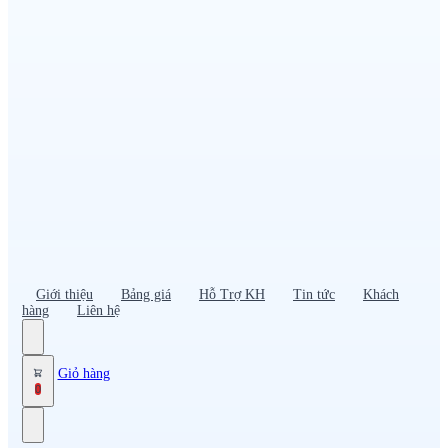
Đồng phục PG – Bán hàng
Bảo hộ lao động
Đồng phục bảo vệ – vệ sĩ
Đồng phục giao nhận – tài xế
Áo gió
Tạp dề
Mũ nón, cà vạt
Giới thiệu
Bảng giá
Hỗ Trợ KH
Tin tức
Khách
hàng
Liên hệ
Giỏ hàng
0