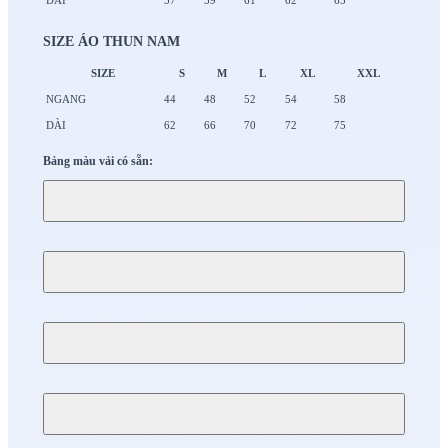
DÀI
57
59
61
62
65
SIZE ÁO THUN NAM
SIZE
S
M
L
XL
XXL
NGANG
44
48
52
54
58
DÀI
62
66
70
72
75
Bảng màu vải có sẵn: