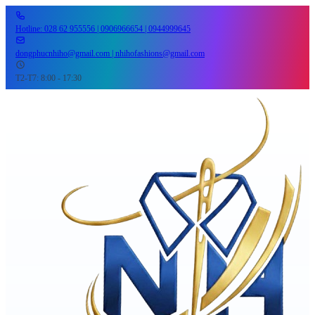
Hotline: 028 62 955556 | 0906966654 | 0944999645
dongphucnhiho@gmail.com | nhihofashions@gmail.com
T2-T7: 8:00 - 17:30