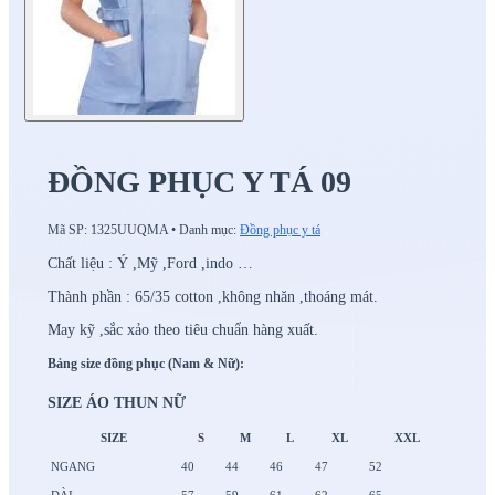
ĐỒNG PHỤC Y TÁ 09
Mã SP:
1325UUQMA
•
Danh mục:
Đồng phục y tá
Chất liệu : Ý ,Mỹ ,Ford ,indo …
Thành phần : 65/35 cotton ,không nhăn ,thoáng mát.
May kỹ ,sắc xảo theo tiêu chuẩn hàng xuất.
Bảng size đồng phục (Nam & Nữ):
SIZE ÁO THUN NỮ
SIZE
S
M
L
XL
XXL
NGANG
40
44
46
47
52