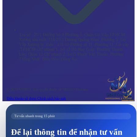
Trụ sở : 25/1 Đường Số 9 Phường 5, Quận Gò Vấp,TP.HCM
Xưởng sản xuất: 114/25/3 Dương Quảng Hàm ,Phường 5 ,Gò
Vấp Xưởng in ,thêu : 131/19 Đường số 11, Phường 11 ,Gò vấp
,TP.HCM Chi nhánh 1: Số 12 Hà Huy Giáp. Phường Thạnh
Lộc, Quận 12 Chi nhánh 2: 1415 Phạm Văn Thuận. Phường
Thống Nhất. Biên Hòa. Đồng Nai
© 2026 NHIHO. Bản quyền thuộc về NHIHO Uniform.
Điều khoản sử dụng
Chính sách bảo mật
Tư vấn nhanh trong 15 phút
Để lại thông tin để nhận tư vấn