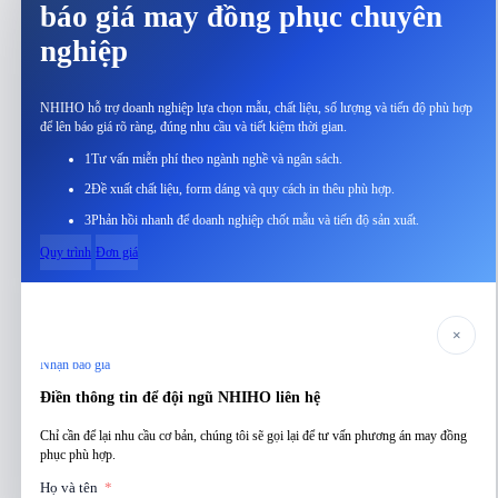
báo giá may đồng phục chuyên
nghiệp
NHIHO hỗ trợ doanh nghiệp lựa chọn mẫu, chất liệu, số lượng và tiến độ phù hợp
để lên báo giá rõ ràng, đúng nhu cầu và tiết kiệm thời gian.
1
Tư vấn miễn phí theo ngành nghề và ngân sách.
2
Đề xuất chất liệu, form dáng và quy cách in thêu phù hợp.
3
Phản hồi nhanh để doanh nghiệp chốt mẫu và tiến độ sản xuất.
Quy trình
Đơn giá
×
Nhận báo giá
Điền thông tin để đội ngũ NHIHO liên hệ
Chỉ cần để lại nhu cầu cơ bản, chúng tôi sẽ gọi lại để tư vấn phương án may đồng
phục phù hợp.
Họ và tên