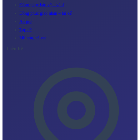
Đồng phục bảo vệ – vệ sĩ
Đồng phục giao nhận – tài xế
Áo gió
Tạp dề
Mũ nón, cà vạt
Liên hệ