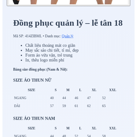
Đồng phục quản lý – lễ tân 18
Mã SP:
414ZIBML
•
Danh mục:
Quản lý
Chất liệu thoáng mát co giãn
May sắc sảo chi tiết, tỉ mỉ, đẹp
Form áo vừa vặn, trẻ trung
In, thêu logo miễn phí
Bảng size đồng phục (Nam & Nữ):
SIZE ÁO THUN NỮ
SIZE
S
M
L
XL
XXL
NGANG
40
44
46
47
52
DÀI
57
59
61
62
65
SIZE ÁO THUN NAM
SIZE
S
M
L
XL
XXL
NGANG
44
48
52
54
58