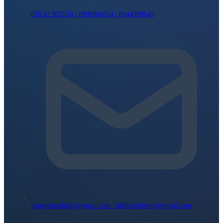
028 62 955556 | 0906966654 | 0944999645
dongphucnhiho@gmail.com | nhihofashions@gmail.com