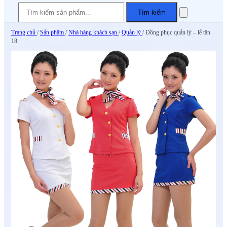
Tìm kiếm
Trang chủ
/
Sản phẩm
/
Nhà hàng khách sạn
/
Quản lý
/
Đồng phục quản lý – lễ tân
18