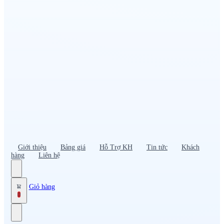
Đồng phục PG – Bán hàng
Bảo hộ lao động
Đồng phục bảo vệ – vệ sĩ
Đồng phục giao nhận – tài xế
Áo gió
Tạp dề
Mũ nón, cà vạt
Giới thiệu
Bảng giá
Hỗ Trợ KH
Tin tức
Khách
hàng
Liên hệ
Giỏ hàng
0