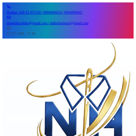
Hotline: 028 62 955556 | 0906966654 | 0944999645
dongphucnhiho@gmail.com | nhihofashions@gmail.com
T2-T7: 8:00 - 17:30