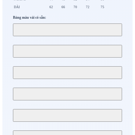
DÀI
62
66
70
72
75
Bảng màu vải có sẵn: