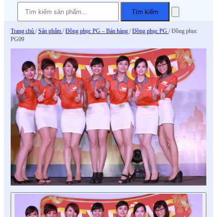
Tìm kiếm
Trang chủ
/
Sản phẩm
/
Đồng phục PG – Bán hàng
/
Đồng phục PG
/
Đồng phục
PG09