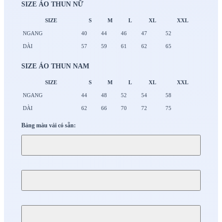
SIZE ÁO THUN NỮ
SIZE
S
M
L
XL
XXL
NGANG
40
44
46
47
52
DÀI
57
59
61
62
65
SIZE ÁO THUN NAM
SIZE
S
M
L
XL
XXL
NGANG
44
48
52
54
58
DÀI
62
66
70
72
75
Bảng màu vải có sẵn: