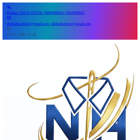
Hotline: 028 62 955556 | 0906966654 | 0944999645
dongphucnhiho@gmail.com | nhihofashions@gmail.com
T2-T7: 8:00 - 17:30