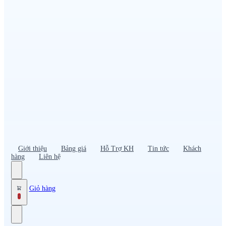
Đồng phục PG – Bán hàng
Bảo hộ lao động
Đồng phục bảo vệ – vệ sĩ
Đồng phục giao nhận – tài xế
Áo gió
Tạp dề
Mũ nón, cà vạt
Giới thiệu
Bảng giá
Hỗ Trợ KH
Tin tức
Khách
hàng
Liên hệ
Giỏ hàng
0