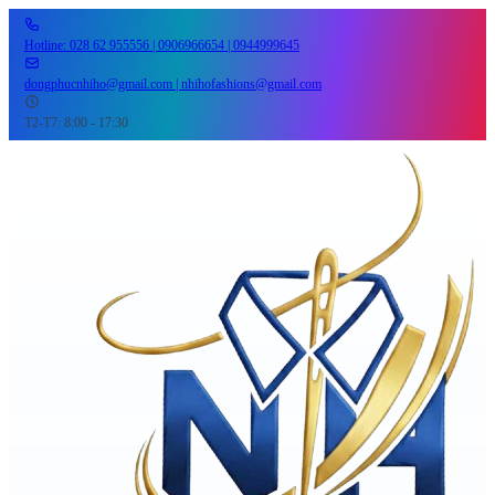
Hotline: 028 62 955556 | 0906966654 | 0944999645
dongphucnhiho@gmail.com | nhihofashions@gmail.com
T2-T7: 8:00 - 17:30