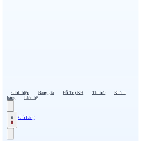
Đồng phục PG – Bán hàng
Bảo hộ lao động
Đồng phục bảo vệ – vệ sĩ
Đồng phục giao nhận – tài xế
Áo gió
Tạp dề
Mũ nón, cà vạt
Giới thiệu
Bảng giá
Hỗ Trợ KH
Tin tức
Khách
hàng
Liên hệ
Giỏ hàng
0