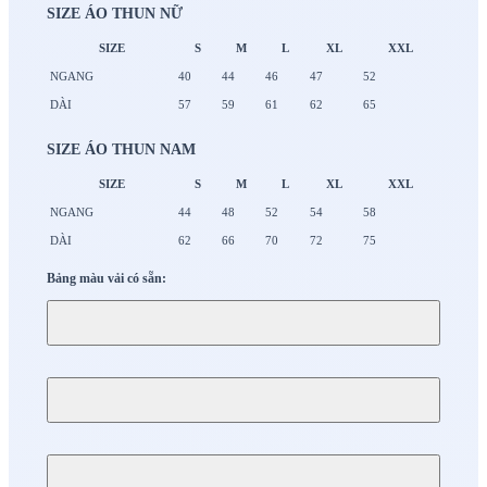
SIZE ÁO THUN NỮ
SIZE
S
M
L
XL
XXL
NGANG
40
44
46
47
52
DÀI
57
59
61
62
65
SIZE ÁO THUN NAM
SIZE
S
M
L
XL
XXL
NGANG
44
48
52
54
58
DÀI
62
66
70
72
75
Bảng màu vải có sẵn: