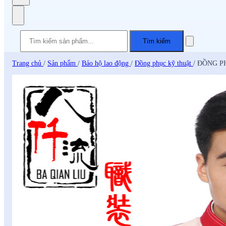
Tìm kiếm
Trang chủ
/
Sản phẩm
/
Bảo hộ lao động
/
Đồng phục kỹ thuật
/
ĐỒNG PH