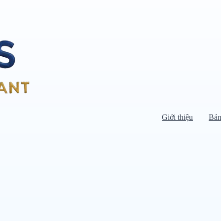
Giới thiệu
Bản
Di chuyển chuột vào danh mục bên
trái để xem danh mục con.