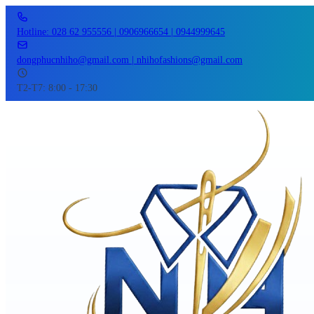
Hotline: 028 62 955556 | 0906966654 | 0944999645
dongphucnhiho@gmail.com | nhihofashions@gmail.com
T2-T7: 8:00 - 17:30