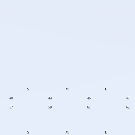
S
M
L
40
44
46
47
57
59
61
62
S
M
L