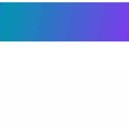
Giỏ h