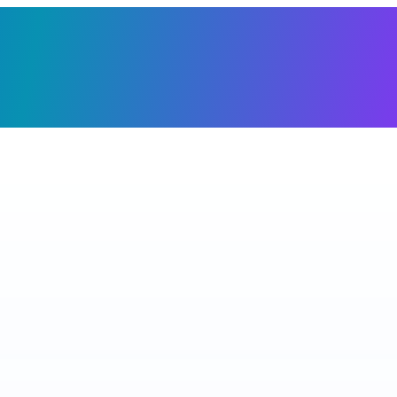
Giỏ h