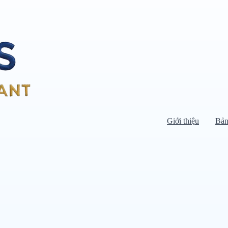
Giới thiệu
Bản
Di chuyển chuột vào danh mục bên
trái để xem danh mục con.