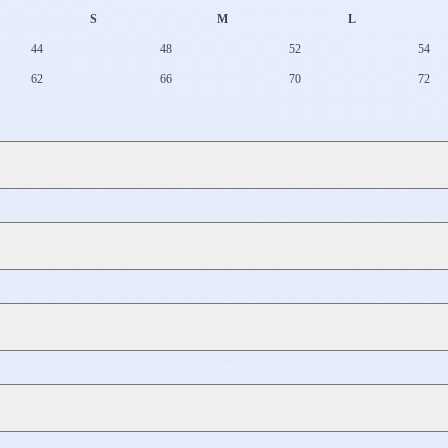
S
M
L
44
48
52
54
62
66
70
72