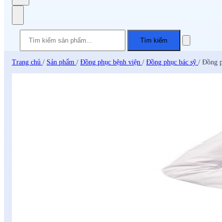
Tìm kiếm
Trang chủ
/
Sản phẩm
/
Đồng phục bệnh viện
/
Đồng phục bác sỹ
/
Đồng p