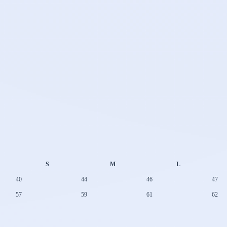
S
M
L
40
44
46
47
57
59
61
62