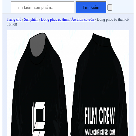
Tìm kiếm
Trang chủ
/
Sản phẩm
/
Đồng phục áo thun
/
Áo thun cổ tròn
/
Đồng phục áo thun cổ
tròn 09