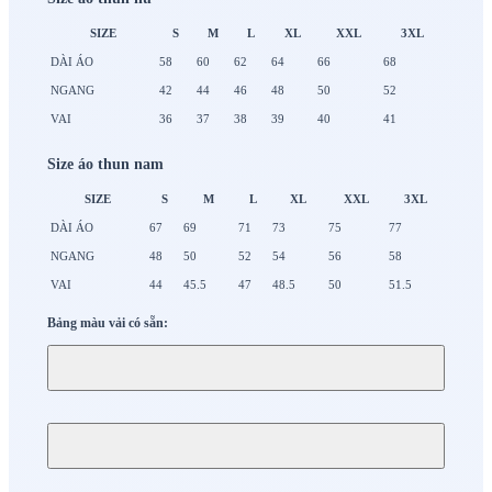
SIZE
S
M
L
XL
XXL
3XL
DÀI ÁO
58
60
62
64
66
68
NGANG
42
44
46
48
50
52
VAI
36
37
38
39
40
41
Size áo thun nam
SIZE
S
M
L
XL
XXL
3XL
DÀI ÁO
67
69
71
73
75
77
NGANG
48
50
52
54
56
58
VAI
44
45.5
47
48.5
50
51.5
Bảng màu vải có sẵn: