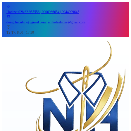
Hotline: 028 62 955556 | 0906966654 | 0944999645
dongphucnhiho@gmail.com | nhihofashions@gmail.com
T2-T7: 8:00 - 17:30