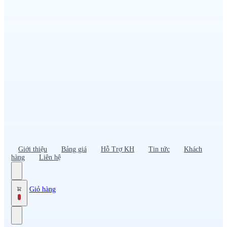
Đồng phục PG – Bán hàng
Bảo hộ lao động
Đồng phục bảo vệ – vệ sĩ
Đồng phục giao nhận – tài xế
Áo gió
Tạp dề
Mũ nón, cà vạt
Giới thiệu
Bảng giá
Hỗ Trợ KH
Tin tức
Khách
hàng
Liên hệ
Giỏ hàng
0