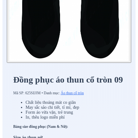
Đồng phục áo thun cổ tròn 09
Mã SP:
625SIJJM
•
Danh mục:
Áo thun cổ tròn
Chất liệu thoáng mát co giãn
May sắc sảo chi tiết, tỉ mỉ, đẹp
Form áo vừa vặn, trẻ trung
In, thêu logo miễn phí
Bảng size đồng phục (Nam & Nữ):
Size áo thun nữ