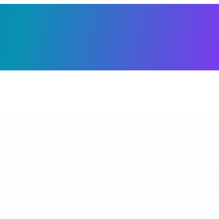
Giỏ h