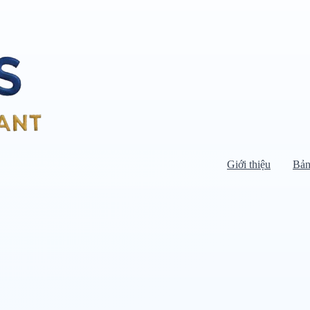
Giới thiệu
Bản
Di chuyển chuột vào danh mục bên
trái để xem danh mục con.