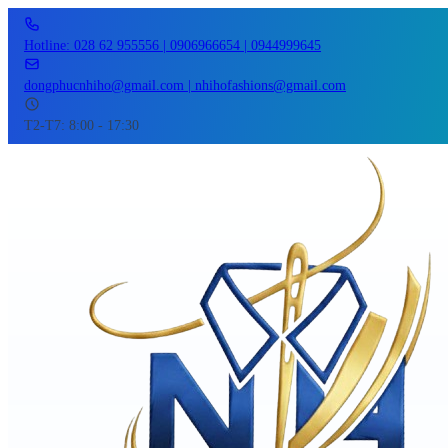
Hotline: 028 62 955556 | 0906966654 | 0944999645
dongphucnhiho@gmail.com | nhihofashions@gmail.com
T2-T7: 8:00 - 17:30