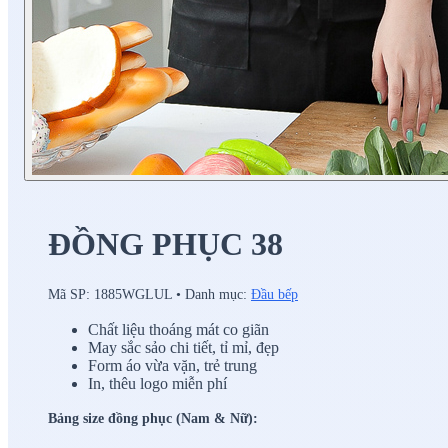
ĐỒNG PHỤC 38
Mã SP:
1885WGLUL
•
Danh mục:
Đầu bếp
Chất liệu thoáng mát co giãn
May sắc sảo chi tiết, tỉ mỉ, đẹp
Form áo vừa vặn, trẻ trung
In, thêu logo miễn phí
Bảng size đồng phục (Nam & Nữ):