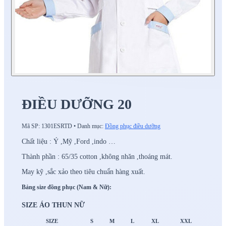
ĐIỀU DƯỠNG 20
Mã SP:
1301ESRTD
•
Danh mục:
Đồng phục điều dưỡng
Chất liệu : Ý ,Mỹ ,Ford ,indo …
Thành phần : 65/35 cotton ,không nhăn ,thoáng mát.
May kỹ ,sắc xảo theo tiêu chuẩn hàng xuất.
Bảng size đồng phục (Nam & Nữ):
SIZE ÁO THUN NỮ
SIZE
S
M
L
XL
XXL