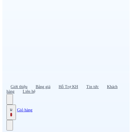
Đồng phục PG – Bán hàng
Bảo hộ lao động
Đồng phục bảo vệ – vệ sĩ
Đồng phục giao nhận – tài xế
Áo gió
Tạp dề
Mũ nón, cà vạt
Giới thiệu
Bảng giá
Hỗ Trợ KH
Tin tức
Khách
hàng
Liên hệ
Giỏ hàng
0