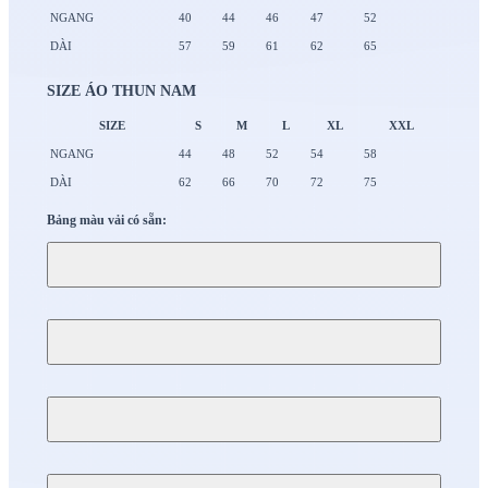
NGANG
40
44
46
47
52
DÀI
57
59
61
62
65
SIZE ÁO THUN NAM
SIZE
S
M
L
XL
XXL
NGANG
44
48
52
54
58
DÀI
62
66
70
72
75
Bảng màu vải có sẵn: