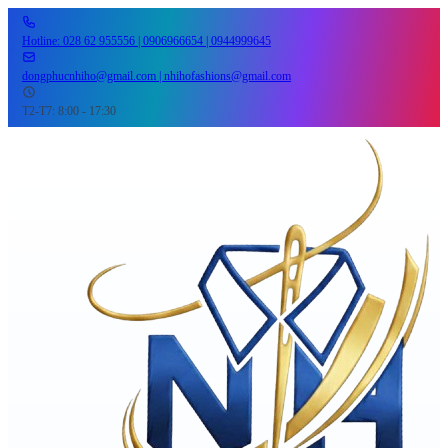
Hotline: 028 62 955556 | 0906966654 | 0944999645
dongphucnhiho@gmail.com | nhihofashions@gmail.com
T2-T7: 8:00 - 17:30