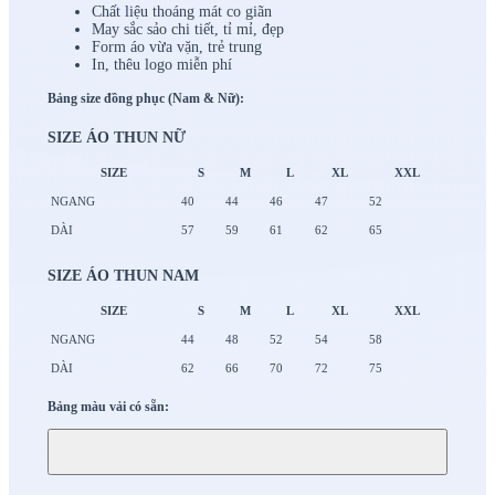
Chất liệu thoáng mát co giãn
May sắc sảo chi tiết, tỉ mỉ, đẹp
Form áo vừa vặn, trẻ trung
In, thêu logo miễn phí
Bảng size đồng phục (Nam & Nữ):
SIZE ÁO THUN NỮ
SIZE
S
M
L
XL
XXL
NGANG
40
44
46
47
52
DÀI
57
59
61
62
65
SIZE ÁO THUN NAM
SIZE
S
M
L
XL
XXL
NGANG
44
48
52
54
58
DÀI
62
66
70
72
75
Bảng màu vải có sẵn: