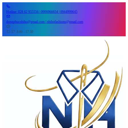
Hotline: 028 62 955556 | 0906966654 | 0944999645
dongphucnhiho@gmail.com | nhihofashions@gmail.com
T2-T7: 8:00 - 17:30