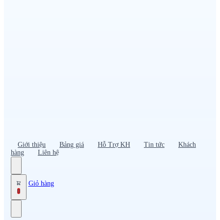
Đồng phục PG – Bán hàng
Bảo hộ lao động
Đồng phục bảo vệ – vệ sĩ
Đồng phục giao nhận – tài xế
Áo gió
Tạp dề
Mũ nón, cà vạt
Giới thiệu
Bảng giá
Hỗ Trợ KH
Tin tức
Khách
hàng
Liên hệ
Giỏ hàng
0