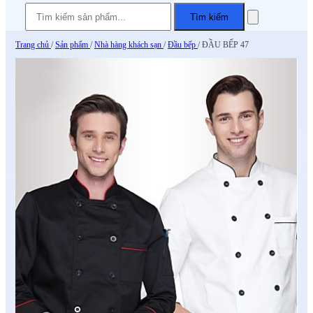
Tìm kiếm
Trang chủ
/
Sản phẩm
/
Nhà hàng khách sạn
/
Đầu bếp
/
ĐẦU BẾP 47