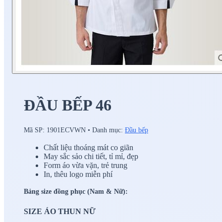
ĐẦU BẾP 46
Mã SP:
1901ECVWN
•
Danh mục:
Đầu bếp
Chất liệu thoáng mát co giãn
May sắc sảo chi tiết, tỉ mỉ, đẹp
Form áo vừa vặn, trẻ trung
In, thêu logo miễn phí
Bảng size đồng phục (Nam & Nữ):
SIZE ÁO THUN NỮ