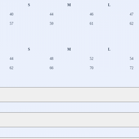
S
M
L
40
44
46
47
57
59
61
62
S
M
L
44
48
52
54
62
66
70
72