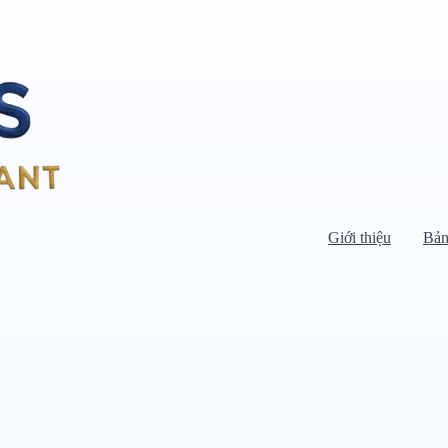
Giới thiệu
Bản
Di chuyển chuột vào danh mục bên
trái để xem danh mục con.