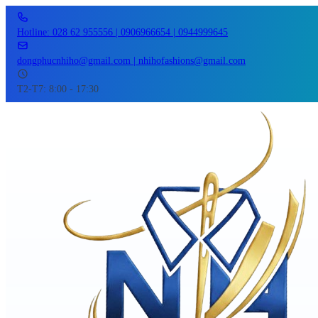
Hotline: 028 62 955556 | 0906966654 | 0944999645
dongphucnhiho@gmail.com | nhihofashions@gmail.com
T2-T7: 8:00 - 17:30