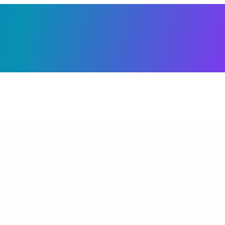
Giỏ h