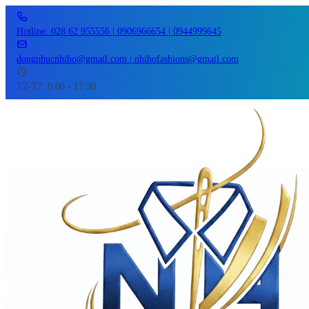
Hotline: 028 62 955556 | 0906966654 | 0944999645
dongphucnhiho@gmail.com | nhihofashions@gmail.com
T2-T7: 8:00 - 17:30