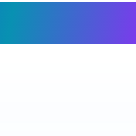
Giỏ h