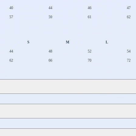
40
44
46
47
57
59
61
62
S
M
L
44
48
52
54
62
66
70
72