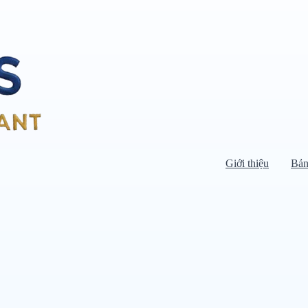
Giới thiệu
Bản
Di chuyển chuột vào danh mục bên
trái để xem danh mục con.