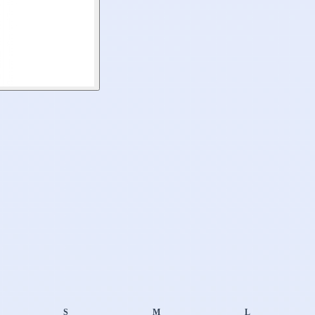
S
M
L