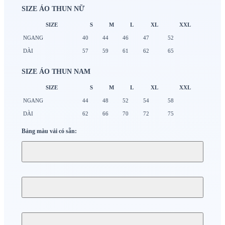
SIZE ÁO THUN NỮ
SIZE
S
M
L
XL
XXL
NGANG
40
44
46
47
52
DÀI
57
59
61
62
65
SIZE ÁO THUN NAM
SIZE
S
M
L
XL
XXL
NGANG
44
48
52
54
58
DÀI
62
66
70
72
75
Bảng màu vải có sẵn: