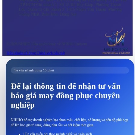
,TP.HCM Chi nhánh 1: Số 12 Hà Huy Giáp. Phường Thạnh
Lộc, Quận 12 Chi nhánh 2: 1415 Phạm Văn Thuận. Phường
Thống Nhất. Biên Hòa. Đồng Nai
© 2026 NHIHO. Bản quyền thuộc về NHIHO Uniform.
Điều khoản sử dụng
Chính sách bảo mật
Tư vấn nhanh trong 15 phút
Để lại thông tin để nhận tư vấn
báo giá may đồng phục chuyên
nghiệp
NHIHO hỗ trợ doanh nghiệp lựa chọn mẫu, chất liệu, số lượng và tiến độ phù hợp
để lên báo giá rõ ràng, đúng nhu cầu và tiết kiệm thời gian.
1
Tư vấn miễn phí theo ngành nghề và ngân sách.