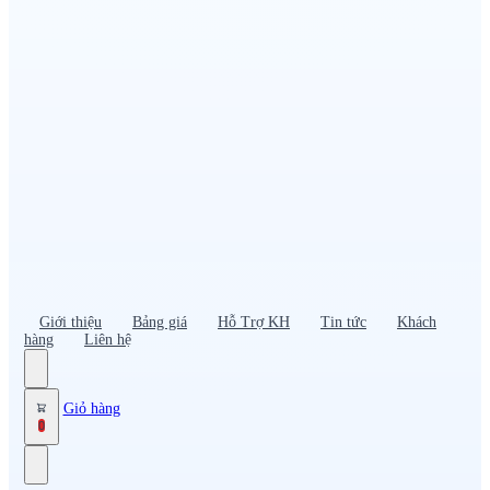
Đồng phục PG – Bán hàng
Bảo hộ lao động
Đồng phục bảo vệ – vệ sĩ
Đồng phục giao nhận – tài xế
Áo gió
Tạp dề
Mũ nón, cà vạt
Giới thiệu
Bảng giá
Hỗ Trợ KH
Tin tức
Khách
hàng
Liên hệ
Giỏ hàng
0