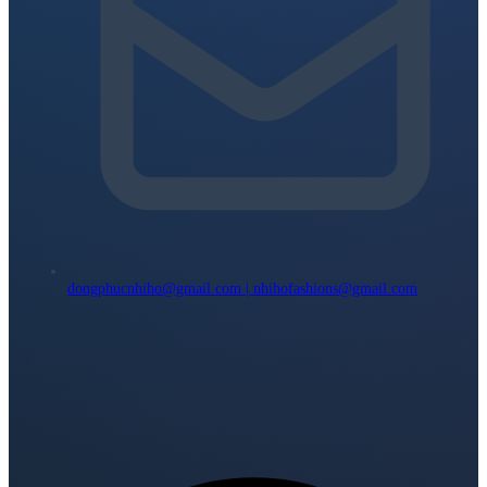
dongphucnhiho@gmail.com | nhihofashions@gmail.com