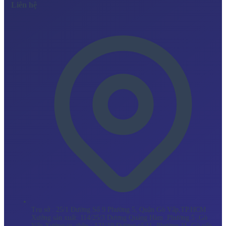
Liên hệ
Trụ sở : 25/1 Đường Số 9 Phường 5, Quận Gò Vấp,TP.HCM
Xưởng sản xuất: 114/25/3 Dương Quảng Hàm ,Phường 5 ,Gò
Vấp Xưởng in ,thêu : 131/19 Đường số 11, Phường 11 ,Gò vấp