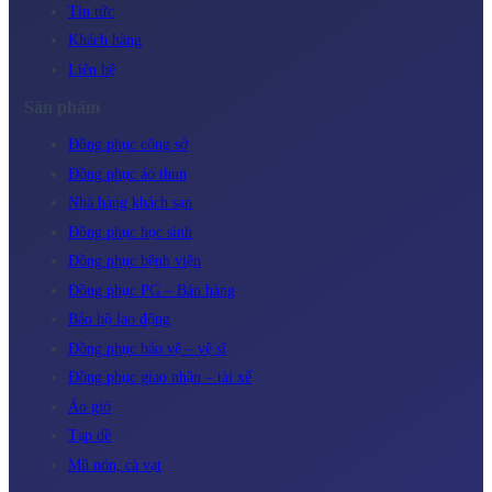
Tin tức
Khách hàng
Liên hệ
Sản phẩm
Đồng phục công sở
Đồng phục áo thun
Nhà hàng khách sạn
Đồng phục học sinh
Đồng phục bệnh viện
Đồng phục PG – Bán hàng
Bảo hộ lao động
Đồng phục bảo vệ – vệ sĩ
Đồng phục giao nhận – tài xế
Áo gió
Tạp dề
Mũ nón, cà vạt