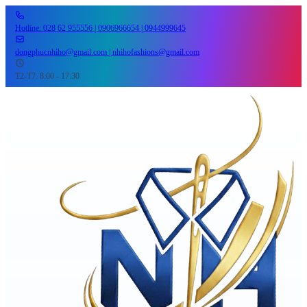
Hotline: 028 62 955556 | 0906966654 | 0944999645
dongphucnhiho@gmail.com | nhihofashions@gmail.com
T2-T7: 8:00 - 17:30