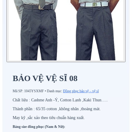
BẢO VỆ VỆ SĨ 08
Mã SP:
1045YSXMF
•
Danh mục:
Đồng phục bảo vệ – vệ sĩ
Chất liệu : Cashme Anh -Ý, Cotton Lạnh ,Kaki Thun…..
Thành phần : 65/35 cotton ,không nhăn ,thoáng mát.
May kỹ ,sắc xảo theo tiêu chuẩn hàng xuất.
Bảng size đồng phục (Nam & Nữ):