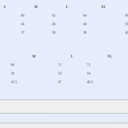
S
M
L
XL
60
62
64
6
44
46
48
5
37
38
39
4
M
L
XL
69
71
73
50
52
54
45.5
47
48.5