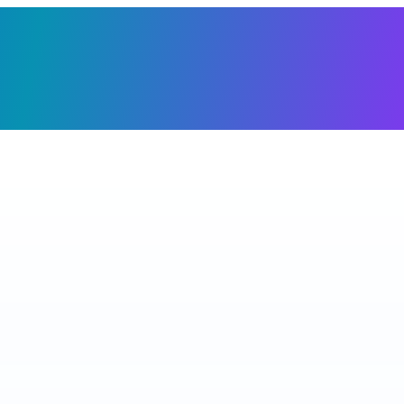
Giỏ h