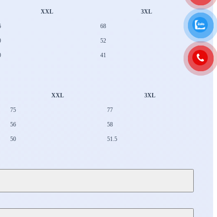
XXL
3XL
6
68
0
52
0
41
XXL
3XL
75
77
56
58
50
51.5