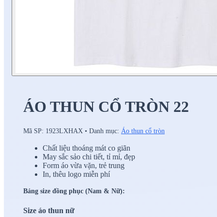
ÁO THUN CỔ TRÒN 22
Mã SP:
1923LXHAX
•
Danh mục:
Áo thun cổ tròn
Chất liệu thoáng mát co giãn
May sắc sảo chi tiết, tỉ mỉ, đẹp
Form áo vừa vặn, trẻ trung
In, thêu logo miễn phí
Bảng size đồng phục (Nam & Nữ):
Size áo thun nữ