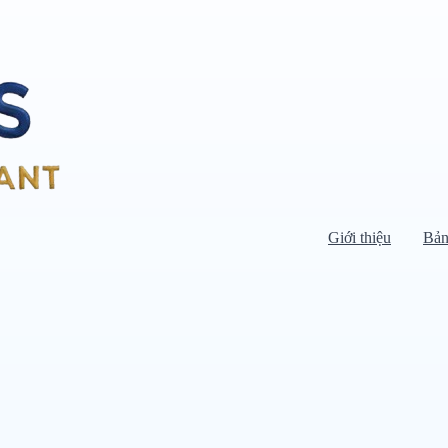
Giới thiệu
Bản
Di chuyển chuột vào danh mục bên
trái để xem danh mục con.