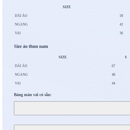
SIZE
DÀI ÁO
58
NGANG
42
VAI
36
Size áo thun nam
SIZE
S
DÀI ÁO
67
NGANG
48
VAI
44
Bảng màu vải có sẵn: