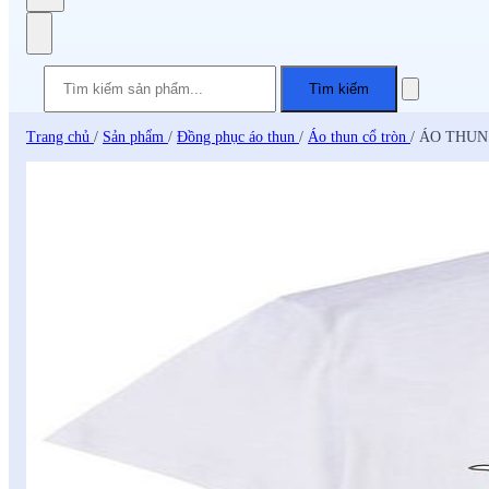
Tìm kiếm
Trang chủ
/
Sản phẩm
/
Đồng phục áo thun
/
Áo thun cổ tròn
/
ÁO THUN 