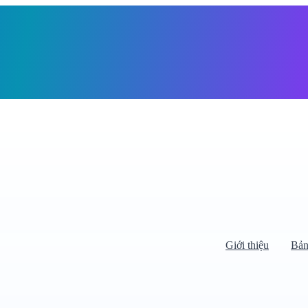
Giỏ h
Giới thiệu
Bản
Di chuyển chuột vào danh mục bên
trái để xem danh mục con.