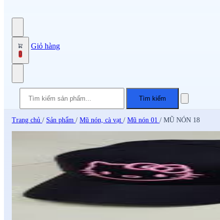
Giỏ hàng
0
Tìm kiếm
Trang chủ
/
Sản phẩm
/
Mũ nón, cà vạt
/
Mũ nón 01
/
MŨ NÓN 18