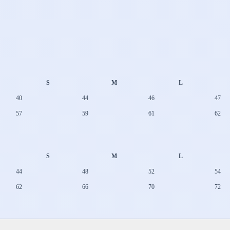
S
M
L
40
44
46
47
57
59
61
62
S
M
L
44
48
52
54
62
66
70
72