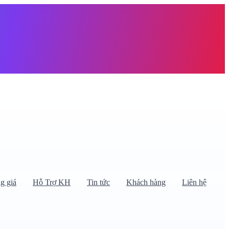
àng trống
g giá
Hỗ Trợ KH
Tin tức
Khách hàng
Liên hệ