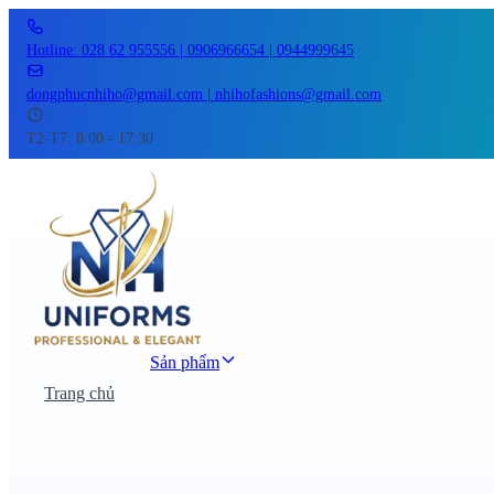
Hotline: 028 62 955556 | 0906966654 | 0944999645
dongphucnhiho@gmail.com | nhihofashions@gmail.com
T2-T7: 8:00 - 17:30
Sản phẩm
Trang chủ
Đồng phục công sở
Đồng phục áo thun