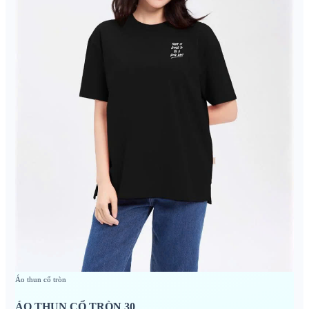
Áo thun cổ tròn
ÁO THUN CỔ TRÒN 30