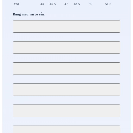
VAI
44
45.5
47
48.5
50
51.5
Bảng màu vải có sẵn: