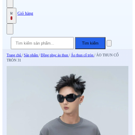
Giỏ hàng
0
Tìm kiếm
Trang chủ
/
Sản phẩm
/
Đồng phục áo thun
/
Áo thun cổ tròn
/
ÁO THUN CỔ
TRÒN 31