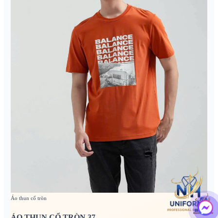
Áo thun cổ tròn
ÁO THUN CỔ TRÒN 37