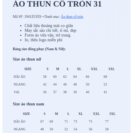
ÁO THUN CỔ TRÒN 31
Mã SP:
1941ZUEIS
•
Danh mục:
Áo thun cổ tròn
Chất liệu thoáng mát co giãn
May sắc sảo chi tiết, tỉ mỉ, đẹp
Form áo vừa vặn, trẻ trung
In, thêu logo miễn phí
Bảng size đồng phục (Nam & Nữ):
Size áo thun nữ
SIZE
S
M
L
XL
XXL
3XL
DÀI ÁO
58
60
62
64
66
68
NGANG
42
44
46
48
50
52
VAI
36
37
38
39
40
41
Size áo thun nam
SIZE
S
M
L
XL
XXL
3XL
DÀI ÁO
67
69
71
73
75
77
NGANG
48
50
52
54
56
58